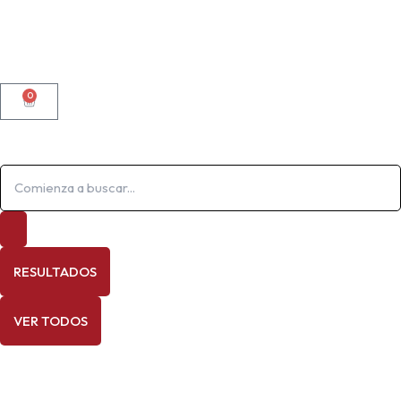
0
CARRITO
Search
...
RESULTADOS
VER TODOS