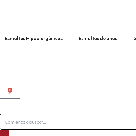
ABRIR ESMALTES HIPOALERGÉNI
ABRIR E
Esmaltes Hipoalergénicos
Esmaltes de uñas
G
0
CARRITO
Search
...