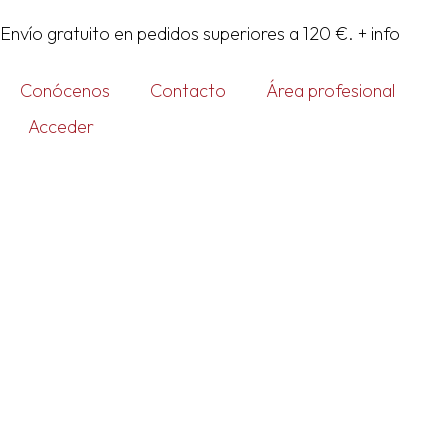
Ir
Envío gratuito en pedidos superiores a 120 €.
+ info
al
contenido
Conócenos
Contacto
Área profesional
Acceder