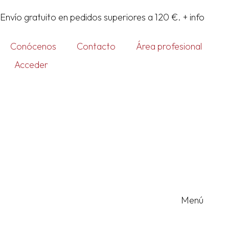
Ir
Envío gratuito en pedidos superiores a 120 €.
+ info
al
contenido
Conócenos
Contacto
Área profesional
Acceder
Menú