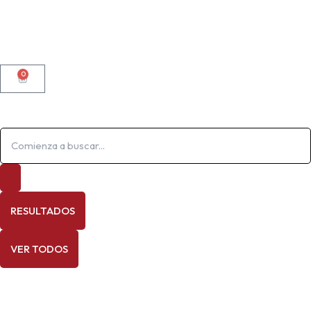
0
CARRITO
Search
...
RESULTADOS
VER TODOS